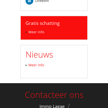
LinkedIn
Gratis schatting
Meer info
Nieuws
Meer info
Contacteer ons
Immo Lagae