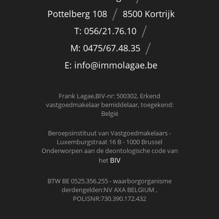
Pottelberg 108
8500 Kortrijk
T: 056/21.76.10
M: 0475/67.48.35
E:
info@immolagae.be
Frank Lagae,BIV-nr: 500302, Erkend
vastgoedmakelaar bemiddelaar, toegekend:
België
Beroepsinstituut van Vastgoedmakelaars -
Luxemburgstraat 16 B - 1000 Brussel
Onderworpen aan de deontologische code van
BIV
het
BTW BE 0525.356.255 - waarborgorganisme
derdengelden:NV AXA BELGIUM ,
POLISNR:730.390.172.432