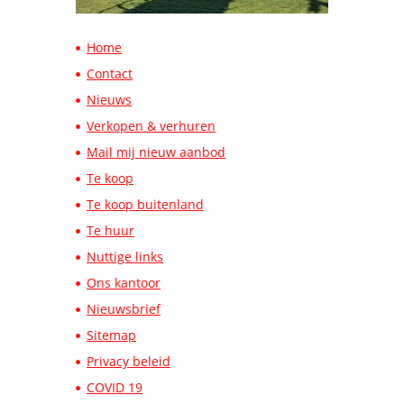
Opvolging en
Home
ondersteuning
Contact
van A tot Z
Nieuws
Verkopen & verhuren
Wij begeleiden u tot en met het verlijden
Mail mij nieuw aanbod
van de akte bij de notaris
Te koop
Vraag uw gratis
Te koop buitenland
schatting aan
Te huur
Nuttige links
Specialist in de
Ons kantoor
discrete verkoop
Nieuwsbrief
van uw vastgoed
Sitemap
Privacy beleid
100% privacy verzekerd
COVID 19