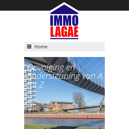
Home
Opvolging en
ondersteuning van A
tot Z